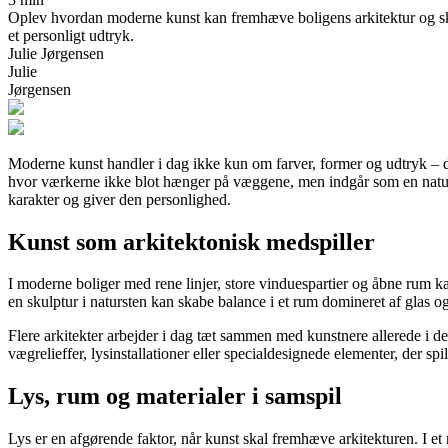
Oplev hvordan moderne kunst kan fremhæve boligens arkitektur og skab
et personligt udtryk.
Julie Jørgensen
Julie
Jørgensen
Moderne kunst handler i dag ikke kun om farver, former og udtryk – de
hvor værkerne ikke blot hænger på væggene, men indgår som en naturli
karakter og giver den personlighed.
Kunst som arkitektonisk medspiller
I moderne boliger med rene linjer, store vinduespartier og åbne rum k
en skulptur i natursten kan skabe balance i et rum domineret af glas og
Flere arkitekter arbejder i dag tæt sammen med kunstnere allerede i de
vægrelieffer, lysinstallationer eller specialdesignede elementer, der s
Lys, rum og materialer i samspil
Lys er en afgørende faktor, når kunst skal fremhæve arkitekturen. I e