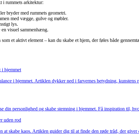
 i rummets arkitektur:
eller bryder med rummets geometri.
ammen med vægge, gulve og møbler.
stigt lys.
abe en visuel sammenhæng.
 som et aktivt element – kan du skabe et hjem, der føles både gennemt
g i hjemmet
nce i hjemmet. Artiklen dykker ned i farvernes betydning, kunstens roll
 din personlighed og skabe stemning i hjemmet. Få inspiration til, hvo
er uden rod
 at skabe kaos. Artiklen guider dig til at finde den røde tråd, der give