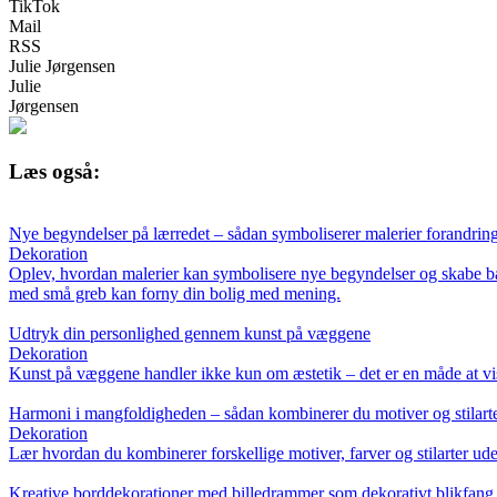
TikTok
Mail
RSS
Julie Jørgensen
Julie
Jørgensen
Læs også:
Nye begyndelser på lærredet – sådan symboliserer malerier forandrin
Dekoration
Oplev, hvordan malerier kan symbolisere nye begyndelser og skabe bala
med små greb kan forny din bolig med mening.
Udtryk din personlighed gennem kunst på væggene
Dekoration
Kunst på væggene handler ikke kun om æstetik – det er en måde at vise
Harmoni i mangfoldigheden – sådan kombinerer du motiver og stilart
Dekoration
Lær hvordan du kombinerer forskellige motiver, farver og stilarter uden
Kreative borddekorationer med billedrammer som dekorativt blikfang