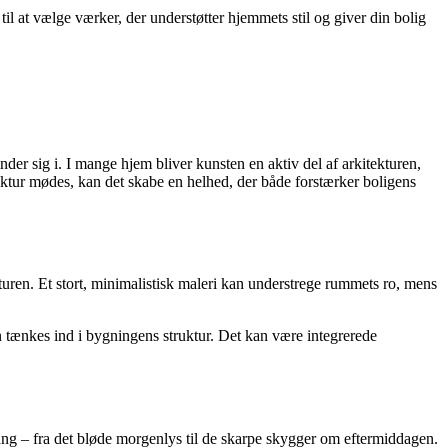
 at vælge værker, der understøtter hjemmets stil og giver din bolig
er sig i. I mange hjem bliver kunsten en aktiv del af arkitekturen,
ektur mødes, kan det skabe en helhed, der både forstærker boligens
turen. Et stort, minimalistisk maleri kan understrege rummets ro, mens
en tænkes ind i bygningens struktur. Det kan være integrerede
ang – fra det bløde morgenlys til de skarpe skygger om eftermiddagen.