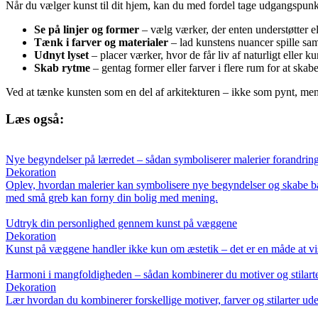
Når du vælger kunst til dit hjem, kan du med fordel tage udgangspunkt
Se på linjer og former
– vælg værker, der enten understøtter 
Tænk i farver og materialer
– lad kunstens nuancer spille s
Udnyt lyset
– placer værker, hvor de får liv af naturligt eller kun
Skab rytme
– gentag former eller farver i flere rum for at sk
Ved at tænke kunsten som en del af arkitekturen – ikke som pynt, men
Læs også:
Nye begyndelser på lærredet – sådan symboliserer malerier forandrin
Dekoration
Oplev, hvordan malerier kan symbolisere nye begyndelser og skabe bala
med små greb kan forny din bolig med mening.
Udtryk din personlighed gennem kunst på væggene
Dekoration
Kunst på væggene handler ikke kun om æstetik – det er en måde at vise
Harmoni i mangfoldigheden – sådan kombinerer du motiver og stilart
Dekoration
Lær hvordan du kombinerer forskellige motiver, farver og stilarter uden