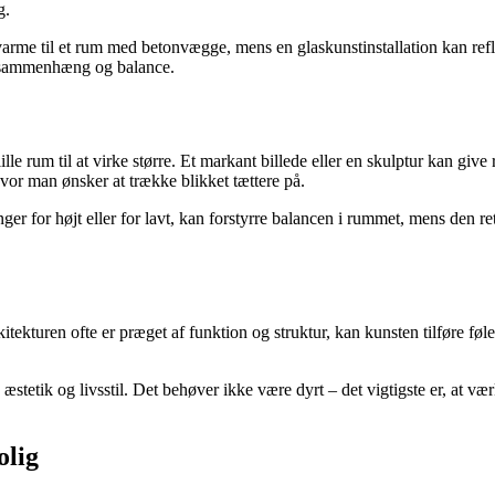
g.
e varme til et rum med betonvægge, mens en glaskunstinstallation kan ref
f sammenhæng og balance.
 lille rum til at virke større. Et markant billede eller en skulptur kan g
vor man ønsker at trække blikket tættere på.
r for højt eller for lavt, kan forstyrre balancen i rummet, mens den ret
turen ofte er præget af funktion og struktur, kan kunsten tilføre følelse
æstetik og livsstil. Det behøver ikke være dyrt – det vigtigste er, at værk
olig