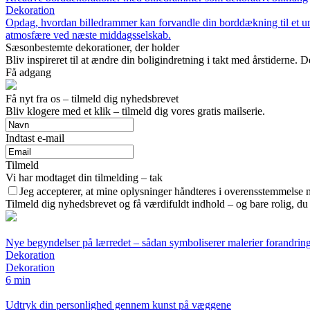
Dekoration
Opdag, hvordan billedrammer kan forvandle din borddækning til et uni
atmosfære ved næste middagsselskab.
Sæsonbestemte dekorationer, der holder
Bliv inspireret til at ændre din boligindretning i takt med årstiderne. 
Få adgang
Få nyt fra os – tilmeld dig nyhedsbrevet
Bliv klogere med et klik – tilmeld dig vores gratis mailserie.
Indtast e-mail
Tilmeld
Vi har modtaget din tilmelding – tak
Jeg accepterer, at mine oplysninger håndteres i overensstemmelse 
Tilmeld dig nyhedsbrevet og få værdifuldt indhold – og bare rolig, du 
Nye begyndelser på lærredet – sådan symboliserer malerier forandrin
Dekoration
Dekoration
6 min
Udtryk din personlighed gennem kunst på væggene