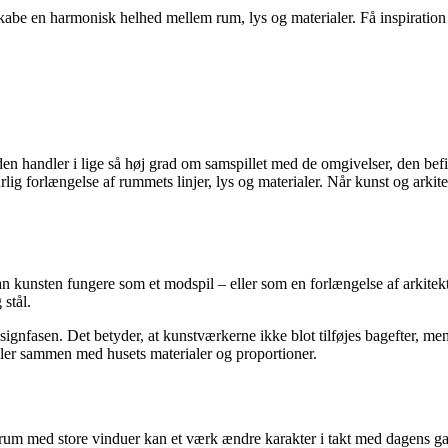
e en harmonisk helhed mellem rum, lys og materialer. Få inspiration til
n handler i lige så høj grad om samspillet med de omgivelser, den befind
g forlængelse af rummets linjer, lys og materialer. Når kunst og arkit
an kunsten fungere som et modspil – eller som en forlængelse af arkitek
 stål.
signfasen. Det betyder, at kunstværkerne ikke blot tilføjes bagefter, m
piller sammen med husets materialer og proportioner.
t rum med store vinduer kan et værk ændre karakter i takt med dagens g