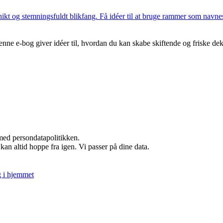
kt og stemningsfuldt blikfang. Få idéer til at bruge rammer som navnesk
Denne e-bog giver idéer til, hvordan du kan skabe skiftende og friske deko
med persondatapolitikken.
kan altid hoppe fra igen. Vi passer på dine data.
g i hjemmet