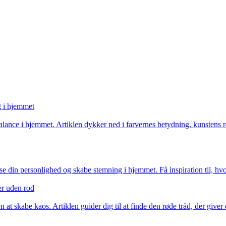
g i hjemmet
nce i hjemmet. Artiklen dykker ned i farvernes betydning, kunstens roll
 din personlighed og skabe stemning i hjemmet. Få inspiration til, hvo
er uden rod
 at skabe kaos. Artiklen guider dig til at finde den røde tråd, der give