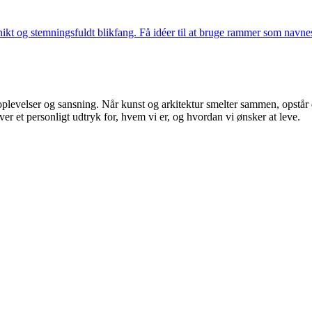
kt og stemningsfuldt blikfang. Få idéer til at bruge rammer som navnesk
oplevelser og sansning. Når kunst og arkitektur smelter sammen, opstår
er et personligt udtryk for, hvem vi er, og hvordan vi ønsker at leve.