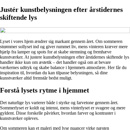
Justér kunstbelysningen efter årstidernes
skiftende lys
Lyset i vores hjem ændrer sig markant gennem året. Om sommeren
strømmer sollyset ind og giver rummet liv, mens vinteren kræver mere
hjælp fra lamper og spots for at skabe stemning og fremhæve
kunstværker. At justere kunstbelysningen efter årstidernes skiftende lys
handler ikke kun om æstetik – det handler også om at bevare
værkernes udtryk og skabe balance i hjemmets atmosfære. Her får du
inspiration til, hvordan du kan tilpasse belysningen, så dine
kunstværker altid fremstår bedst muligt.
Forstå lysets rytme i hjemmet
Det naturlige lys varierer både i styrke og farvetone gennem året.
Sommerlyset er koldt og intenst, mens vinterlyset er svagere og mere
gyldent. Disse forskelle påvirker, hvordan farver og kontraster i
kunstværker opleves.
Om sommeren kan et maleri med lyse nuancer virke næsten