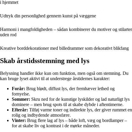
i hjemmet
Udtryk din personlighed gennem kunst på væggene
Harmoni i mangfoldigheden – sådan kombinerer du motiver og stilarter
uden rod
Kreative borddekorationer med billedrammer som dekorativt blikfang
Skab årstidsstemning med lys
Belysning handler ikke kun om funktion, men også om stemning. Du
kan bruge lyset aktivt til at understrege årstidernes karakter:
Forår:
Brug blødt, diffust lys, der fremhæver lethed og
fornyelse.
Sommer:
Skru ned for de kunstige lyskilder og lad naturligt lys
dominere – men brug spots til at skabe dybde i aftentimerne.
Efterår:
Tilføj varme toner og indirekte lys, der giver rummet en
rolig og indbydende atmosfære.
Vinter:
Brug flere lag af lys – både loft, væg og bordlamper –
for at skabe liv og kontrast i de mørke måneder.