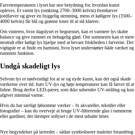
Farvetemperaturen i lyset har stor betydning for, hvordan kunst
opleves. Et varmt lys (omkring 2700–3000 kelvin) fremhæver
jordfarver og giver en hyggelig stemning, mens et køligere lys (3500–
4000 kelvin) får blå og grønne toner til at stå klarere.
Om vinteren, hvor dagslyset er begrænset, kan et varmere lys skabe
balance og give rummet en behagelig glød. Om sommeren kan et mere
neutralt eller køligt lys hjælpe med at bevare friskheden i farverne. Det
vigtigste er at finde en harmoni, hvor lyset understøtter både værket og
rummets funktion.
Undgå skadeligt lys
Selvom lys er nødvendigt for at se og nyde kunst, kan det også skade
værkerne over tid. Især UV-lys og høje temperaturer kan få farver til at
falme. Brug derfor LED-pærer, som ikke udsender UV-stråling og kun
afgiver minimal varme.
Hvis du har særligt følsomme værker – fx akvareller, tekstiler eller
fotografier – kan du overveje at bruge UV-filtrerende glas i rammerne
eller gardiner, der dæmper sollyset i de mest udsatte timer.
Nye begyndelser på lærredet – sådan symboliserer malerier forandring