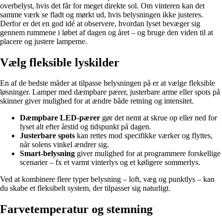
overbelyst, hvis det får for meget direkte sol. Om vinteren kan det
samme værk se fladt og mørkt ud, hvis belysningen ikke justeres.
Derfor er det en god idé at observere, hvordan lyset bevæger sig
gennem rummene i løbet af dagen og året – og bruge den viden til at
placere og justere lamperne.
Vælg fleksible lyskilder
En af de bedste måder at tilpasse belysningen på er at vælge fleksible
løsninger. Lamper med dæmpbare pærer, justerbare arme eller spots på
skinner giver mulighed for at ændre både retning og intensitet.
Dæmpbare LED-pærer
gør det nemt at skrue op eller ned for
lyset alt efter årstid og tidspunkt på dagen.
Justerbare spots
kan rettes mod specifikke værker og flyttes,
når solens vinkel ændrer sig.
Smart-belysning
giver mulighed for at programmere forskellige
scenarier – fx et varmt vinterlys og et køligere sommerlys.
Ved at kombinere flere typer belysning – loft, væg og punktlys – kan
du skabe et fleksibelt system, der tilpasser sig naturligt.
Farvetemperatur og stemning